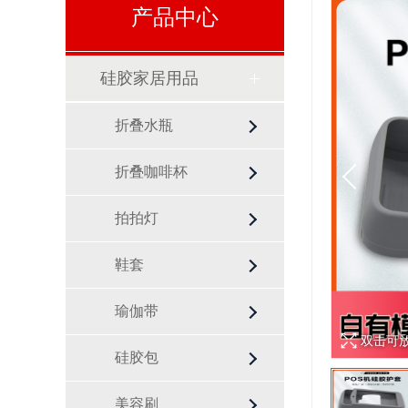
产品中心
硅胶家居用品
折叠水瓶
折叠咖啡杯
拍拍灯
鞋套
瑜伽带
双击可
硅胶包
美容刷