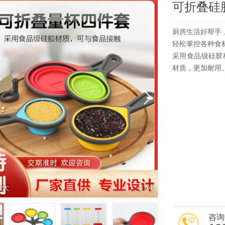
可折叠硅
厨房生活好帮手
轻松掌控各种食
采用食品级硅胶
材质，更加耐用
1
/
4
放大
咨询