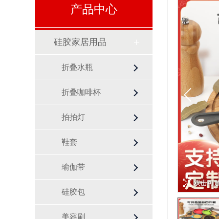
产品中心
硅胶家居用品
折叠水瓶
折叠咖啡杯
拍拍灯
鞋套
瑜伽带
双击可
硅胶包
美容刷