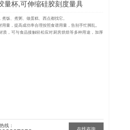
胶量杯,可伸缩硅胶刻度量具
，煮饭、煮粥、做蛋糕、西点都找它。
材用量，提高成功率合理按照食谱用量，告别手忙脚乱。
材质，可与食品接触轻松应对厨房烘焙等多种用途，加厚
。
热线：
在线咨询