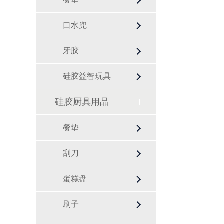
口水兜
牙胶
硅胶益智玩具
硅胶厨具用品
餐垫
刮刀
蛋糕盘
刷子