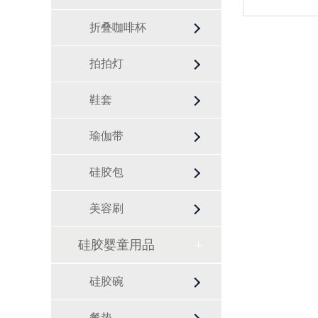
折叠咖啡杯
拍拍灯
鞋套
瑜伽带
硅胶包
美容刷
硅胶婴童用品
硅胶碗
餐垫