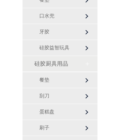
口水兜
牙胶
硅胶益智玩具
硅胶厨具用品
餐垫
刮刀
蛋糕盘
刷子