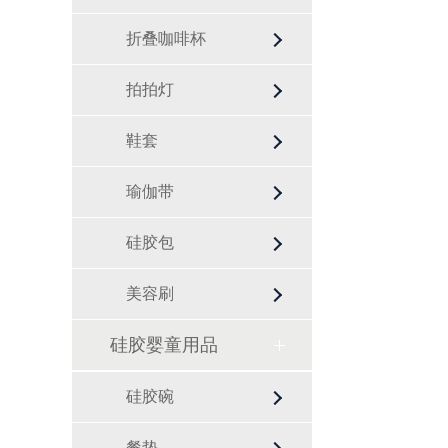
折叠咖啡杯
拍拍灯
鞋套
瑜伽带
硅胶包
美容刷
硅胶婴童用品
硅胶碗
餐垫