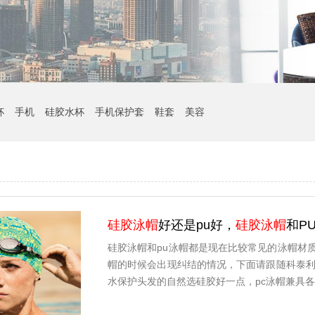
杯
手机
硅胶水杯
手机保护套
鞋套
美容
硅胶泳帽
好还是pu好，
硅胶泳帽
和P
硅胶泳帽和pu泳帽都是现在比较常见的泳帽材
帽的时候会出现纠结的情况，下面请跟随科泰利
水保护头发的自然选硅胶好一点，pc泳帽兼具