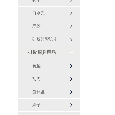
口水兜
牙胶
硅胶益智玩具
硅胶厨具用品
餐垫
刮刀
蛋糕盘
刷子