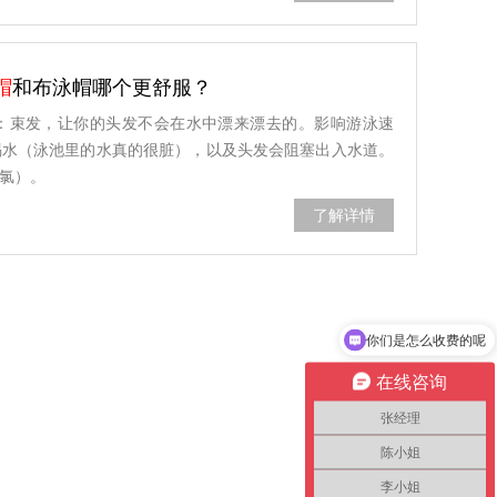
帽
和布泳帽哪个更舒服？
：束发，让你的头发不会在水中漂来漂去的。影响游泳速
喝水（泳池里的水真的很脏），以及头发会阻塞出入水道。
氯）。
了解详情
你们是怎么收费的呢
在线咨询
张经理
陈小姐
李小姐