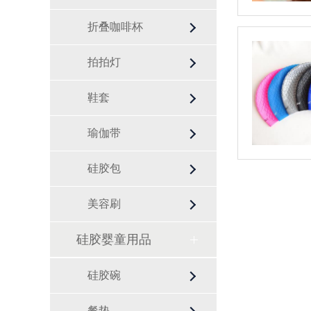
折叠咖啡杯
拍拍灯
鞋套
瑜伽带
硅胶包
美容刷
硅胶婴童用品
硅胶碗
餐垫