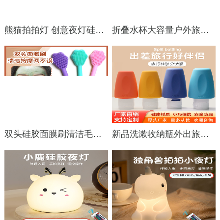
熊猫拍拍灯 创意夜灯硅胶卡通发光玩具充电拍拍灯 可加印LOGO批发
折叠水杯大容量户外旅行运动便携硅胶水杯耐高温食品级伸缩折叠杯
双头硅胶面膜刷清洁毛孔洁面刷泥膜涂抹式面膜刷美妆工具
新品洗漱收纳瓶外出旅行分装瓶套装