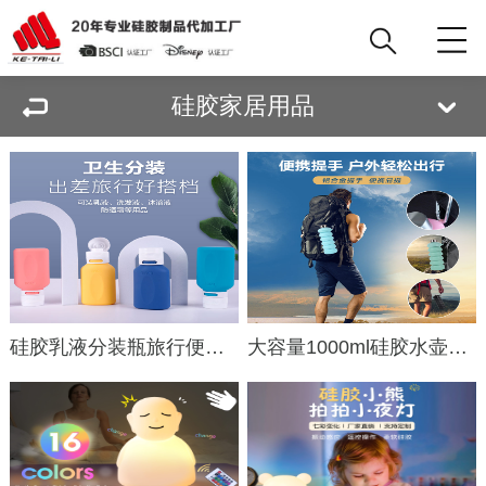
硅胶家居用品
硅胶乳液分装瓶旅行便携包装80ml挤压式乳液化妆品收纳瓶
大容量1000ml硅胶水壶户外旅行骑行水壶厂家批发