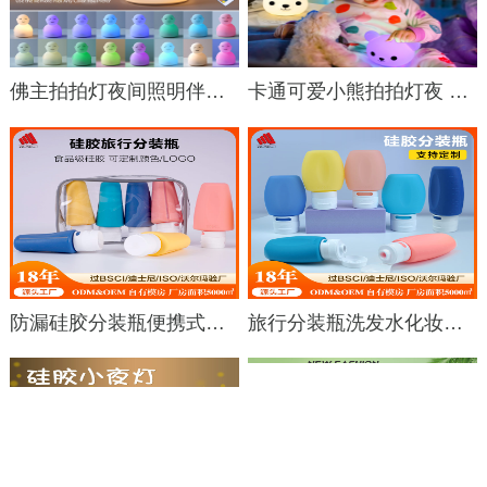
佛主拍拍灯夜间照明伴睡可充电遥控器远程小夜灯
卡通可爱小熊拍拍灯夜 硅胶拍拍灯
防漏硅胶分装瓶便携式出差旅行洗漱分装瓶套装化妆瓶乳液瓶
旅行分装瓶洗发水化妆品硅胶乳液分装瓶套装化妆品收纳瓶现货批发