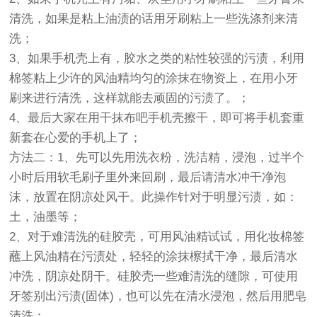
清洗，如果是粘上油渍的话用牙刷粘上一些洗涤剂来清
洗；
3、如果手机壳上有，胶水之类的粘性较强的污渍，利用
棉签粘上少许的风油精均匀的涂抹在物资上，在用小牙
刷来进行清洗，这样就能去顽固的污渍了。；
4、最后大家在用干抹布吧手机壳擦干，即可将手机套重
新套在心爱的手机上了；
方法二：1、先可以先用洗衣粉，洗洁精，浸泡，过半个
小时后用软毛刷子里外来回刷，最后请清水冲干净泡
沫，放置在阴凉处风干。此操作针对于明显污渍，如：
土，油墨等；
2、对于难清洗的硅胶壳，可用风油精试试，用化妆棉签
蘸上风油精在污渍处，轻轻的涂抹檫拭干净，最后清水
冲洗，阴凉处阴干。硅胶壳一些难清洗的缝隙，可使用
牙签别出污渍(固体)，也可以先在清水浸泡，然后用肥皂
清洗；