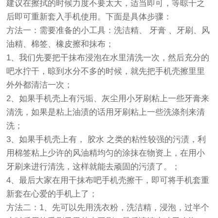
建议在擦拭的时候力度不要太大，适当即可，等晾干之
后即可重新套入手机使用。下面是具体步骤：
方法一：需要准备的小工具：洗洁精、 牙膏 、牙刷、风
油精、棉签、橡皮擦和抹布；
1、我们先要把干抹布浸泡在水里清洗一次，然后充分的
吧水拧干，晾到水分不多的时候，就先把手机壳擦里里
外外都清洁一次；
2、如果手机壳上有污垢、灰尘用小牙刷粘上一些牙膏来
清洗，如果是粘上油渍的话用牙刷粘上一些洗涤剂来清
洗；
3、如果手机壳上有， 胶水 之类的粘性较强的污渍，利
用棉签粘上少许的风油精均匀的涂抹在物资上，在用小
牙刷来进行清洗，这样就能去顽固的污渍了。；
4、最后大家在用干抹布吧手机壳擦干，即可将手机套重
新套在心爱的手机上了；
方法二：1、先可以先用洗衣粉，洗洁精，浸泡，过半个