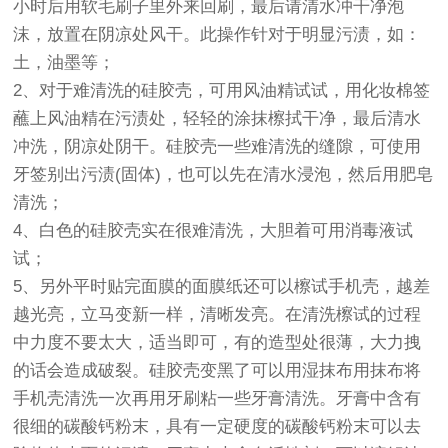
小时后用软毛刷子里外来回刷，最后请清水冲干净泡
沫，放置在阴凉处风干。此操作针对于明显污渍，如：
土，油墨等；
2、对于难清洗的硅胶壳，可用风油精试试，用化妆棉签
蘸上风油精在污渍处，轻轻的涂抹檫拭干净，最后清水
冲洗，阴凉处阴干。硅胶壳一些难清洗的缝隙，可使用
牙签别出污渍(固体)，也可以先在清水浸泡，然后用肥皂
清洗；
4、白色的硅胶壳实在很难清洗，大胆着可用消毒液试
试；
5、另外平时贴完面膜的面膜纸还可以檫试手机壳，越差
越光亮，立马变新一样，清晰发亮。在清洗檫试的过程
中力度不要太大，适当即可，有的造型处很薄，大力拽
的话会造成破裂。硅胶壳变黑了可以用湿抹布用抹布将
手机壳清洗一次再用牙刷粘一些牙膏清洗。牙膏中含有
很细的碳酸钙粉末，具有一定硬度的碳酸钙粉末可以去