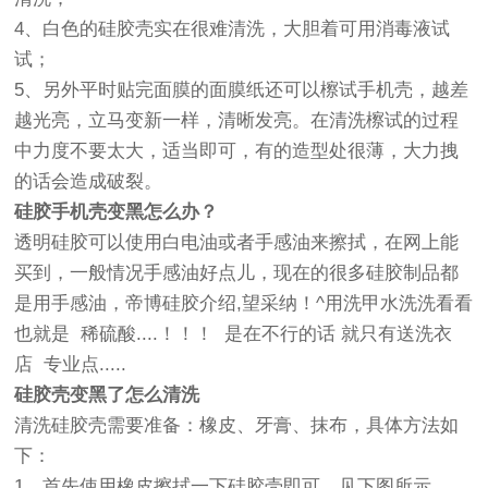
4、白色的硅胶壳实在很难清洗，大胆着可用消毒液试
试；
5、另外平时贴完面膜的面膜纸还可以檫试手机壳，越差
越光亮，立马变新一样，清晰发亮。在清洗檫试的过程
中力度不要太大，适当即可，有的造型处很薄，大力拽
的话会造成破裂。
硅胶手机壳变黑怎么办？
透明硅胶可以使用白电油或者手感油来擦拭，在网上能
买到，一般情况手感油好点儿，现在的很多硅胶制品都
是用手感油，帝博硅胶介绍,望采纳！^用洗甲水洗洗看看
也就是 稀硫酸....！！！ 是在不行的话 就只有送洗衣
店 专业点.....
硅胶壳变黑了怎么清洗
清洗硅胶壳需要准备：橡皮、牙膏、抹布，具体方法如
下：
1、首先使用橡皮擦拭一下硅胶壳即可，见下图所示。