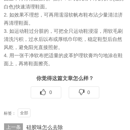
白色)快速清理鞋面。
2. 如效果不理想，可再用濡湿软帆布鞋布沾少量清洁济
再清理鞋面。
3. 如运动鞋过分脏的，可把全只运动鞋浸湿，用软毛刷
清洗污积，过水后以布或厚纸巾印乾，稳定鞋型后自然
风乾，避免阳光直接照射。
4. 用一张干净软布把适量的皮革护理软膏均匀地涂在鞋
面上，再将鞋面擦亮。
你觉得这篇文章怎么样？
0
0
全部
标签：
上一条
硅胶味怎么去除