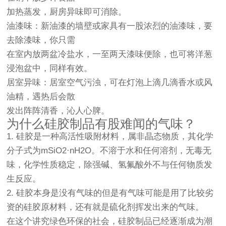
加热蒸发，厨房异味即可消除。
油漆味：新油漆的墙壁或家具有一股浓烈的油漆味，要
去除漆味，你只需
在室内放两盆冷盐水，一至两天漆味便除，也可将洋葱
浸泡盆中，同样有效。
居室异味：居室空气污浊，可在灯泡上滴几滴香水或风
油精，遇热后会散
发出阵阵清香，沁人心脾。
为什么硅胶制品有股难闻的气味？
1. 硅胶是一种高活性吸附材料，属非晶态物质，其化学
分子式为mSiO2·nH2O。不溶于水和任何溶剂，无毒无
味，化学性质稳定，除强碱、氢氟酸外不与任何物质发
生反应。
2. 硅胶本身是没有气味的但是有气味可能是用了比较劣
资的硅胶原材料，还有就是硫化剂挥发出来的气味。
在这个讲究绿色环保的社会，硅胶制品已经逐渐成为潮