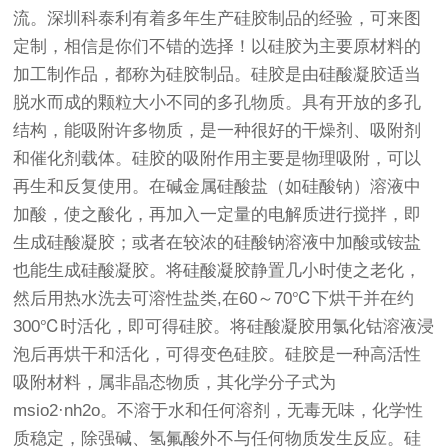
流。深圳科泰利有着多年生产硅胶制品的经验，可来图
定制，相信是你们不错的选择！以硅胶为主要原材料的
加工制作品，都称为硅胶制品。硅胶是由硅酸凝胶适当
脱水而成的颗粒大小不同的多孔物质。具有开放的多孔
结构，能吸附许多物质，是一种很好的干燥剂、吸附剂
和催化剂载体。硅胶的吸附作用主要是物理吸附，可以
再生和反复使用。在碱金属硅酸盐（如硅酸钠）溶液中
加酸，使之酸化，再加入一定量的电解质进行搅拌，即
生成硅酸凝胶；或者在较浓的硅酸钠溶液中加酸或铵盐
也能生成硅酸凝胶。将硅酸凝胶静置几小时使之老化，
然后用热水洗去可溶性盐类,在60～70℃下烘干并在约
300℃时活化，即可得硅胶。将硅酸凝胶用氯化钴溶液浸
泡后再烘干和活化，可得变色硅胶。硅胶是一种高活性
吸附材料，属非晶态物质，其化学分子式为
msio2·nh2o。不溶于水和任何溶剂，无毒无味，化学性
质稳定，除强碱、氢氟酸外不与任何物质发生反应。硅