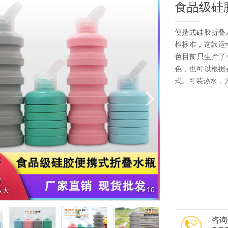
食品级硅
便携式硅胶折叠
检标准，这款运
色目前只生产了
色，也可以根据
式。可装热水，
1
/
10
放大
咨询