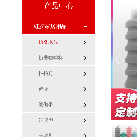
产品中心
硅胶家居用品
折叠水瓶
折叠咖啡杯
拍拍灯
鞋套
瑜伽带
双击可
硅胶包
美容刷